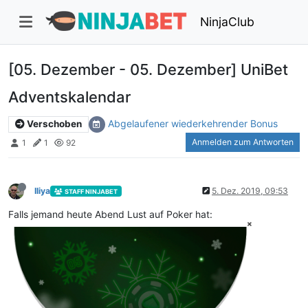
NinjaClub
[05. Dezember - 05. Dezember] UniBet
Adventskalendar
Abgelaufener wiederkehrender Bonus
Verschoben
Anmelden zum Antworten
1
1
92
Iliya
5. Dez. 2019, 09:53
STAFF NINJABET
Falls jemand heute Abend Lust auf Poker hat: