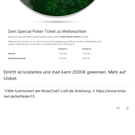
Eintritt ist kostenlos und man kann 2000€ gewinnen. Mehr auf
Unibet
💡Wie funktioniert der NinjaClub? Ließ die Anleitung -> https://www.ninja-
bet.de/leitfaden13
0