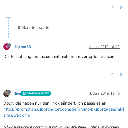
0
6 Monaten später
S
Slipher88
4. Juni 2019, 18:43
Der Einzahlungsbonus scheint nicht mehr verfügbar zu sein. -.-
0
Iliya
4. Juni 2019, 19:45
STAFF NINJABET
Doch, die haben nur den link geändert, ich passe es an
https://promotions.sportingbet.com/de/promo/p/sports/cee/mini
sites/welcome
💡Wie funktioniert der NinjaClub? Ließ die Anleitung -> https://www.ninja-