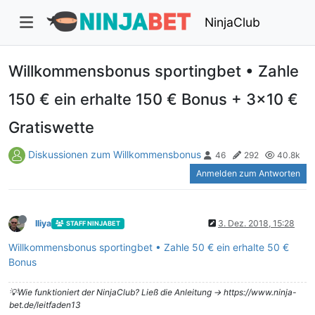
NinjaClub
Willkommensbonus sportingbet • Zahle
150 € ein erhalte 150 € Bonus + 3x10 €
Gratiswette
Diskussionen zum Willkommensbonus
46
292
40.8k
Anmelden zum Antworten
Iliya
3. Dez. 2018, 15:28
STAFF NINJABET
Willkommensbonus sportingbet • Zahle 50 € ein erhalte 50 €
Bonus
💡Wie funktioniert der NinjaClub? Ließ die Anleitung -> https://www.ninja-
bet.de/leitfaden13