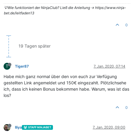
💡Wie funktioniert der NinjaClub? Ließ die Anleitung -> https://www.ninja-
bet.de/leitfaden13
0
19 Tagen später
T
Tiger87
7. Jan. 2020, 07:14
Habe mich ganz normal über den von euch zur Verfügung
gestellten Link angemeldet und 150€ eingezahlt. Plötzlichsehe
ich, dass ich keinen Bonus bekommen habe. Warum, was ist das
los?
0
Iliya
7. Jan. 2020, 09:00
STAFF NINJABET