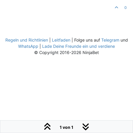
0
Regeln und Richtlinien
|
Leitfaden
| Folge uns auf
Telegram
und
WhatsApp
|
Lade Deine Freunde ein und verdiene
© Copyright 2016-2026 NinjaBet
1 von 1