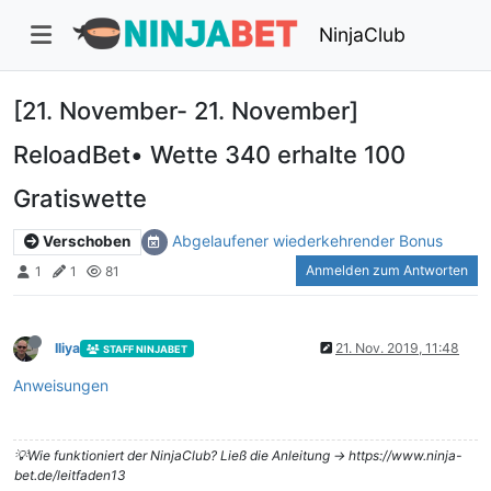
NinjaClub
[21. November- 21. November]
ReloadBet• Wette 340 erhalte 100
Gratiswette
Abgelaufener wiederkehrender Bonus
Verschoben
Anmelden zum Antworten
1
1
81
Iliya
21. Nov. 2019, 11:48
STAFF NINJABET
Anweisungen
💡Wie funktioniert der NinjaClub? Ließ die Anleitung -> https://www.ninja-
bet.de/leitfaden13