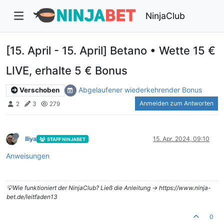
NinjaClub
[15. April - 15. April] Betano • Wette 15 €
LIVE, erhalte 5 € Bonus
Abgelaufener wiederkehrender Bonus
Verschoben
Anmelden zum Antworten
2
3
279
Iliya
15. Apr. 2024, 09:10
STAFF NINJABET
Anweisungen
💡Wie funktioniert der NinjaClub? Ließ die Anleitung -> https://www.ninja-
bet.de/leitfaden13
0