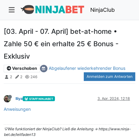
NinjaClub
[03. April - 07. April] bet-at-home •
Zahle 50 € ein erhalte 25 € Bonus -
Exklusiv
Abgelaufener wiederkehrender Bonus
Verschoben
Anmelden zum Antworten
2
2
246
Iliya
3. Apr. 2024, 12:18
STAFF NINJABET
Anweisungen
💡Wie funktioniert der NinjaClub? Ließ die Anleitung -> https://www.ninja-
bet.de/leitfaden13