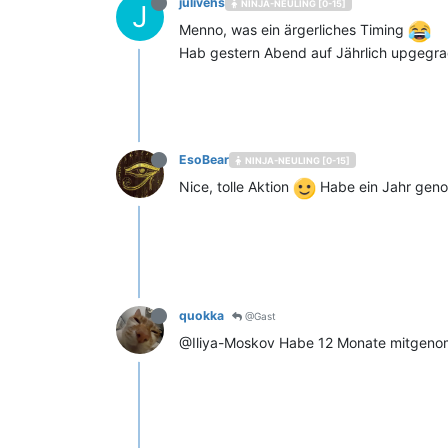
julivehs
NINJA-NEULING [0-15]
J
Menno, was ein ärgerliches Timing
Hab gestern Abend auf Jährlich upgegra
EsoBear
NINJA-NEULING [0-15]
Nice, tolle Aktion
Habe ein Jahr ge
quokka
@Gast
@Iliya-Moskov Habe 12 Monate mitgenomme