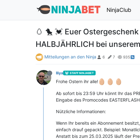
NinjaClub
🥚 🐤 💓 Euer Ostergesche
HALBJÄHRLICH bei unserem F
Mitteilungen an den Ninja
6
7
935
Iliya
STAFF NINJABET
Frohe Ostern ihr alle!
Ab sofort bis 23:59 Uhr könnt Ihr da
Eingabe des Promocodes EASTERFLASH24
Nützliche Informationen:
Wenn Ihr bereits ein Abonnement besitzt,
einfach drauf gepackt. Beispiel: Mona
Anstatt bis zum 25.03.2025 läuft der P