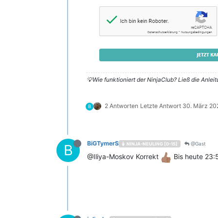
💡Wie funktioniert der NinjaClub? Ließ die Anlei
2 Antworten
Letzte Antwort
30. März 20
B
BiGTymerS
@Gast
NINJA-NEULING [0-15]
B
@Iliya-Moskov Korrekt
Bis heute 23:5