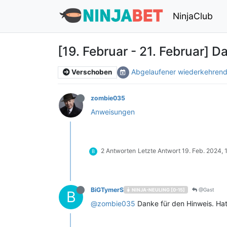
NinjaClub
[19. Februar - 21. Februar] D
Abgelaufener wiederkehrend
Verschoben
zombie035
Anweisungen
2 Antworten
Letzte Antwort
19. Feb. 2024, 
B
BiGTymerS
@Gast
NINJA-NEULING [0-15]
B
@
zombie035
Danke für den Hinweis. H