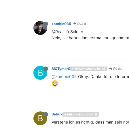
zombie035
@Gast
@RealLifeSoldier
Nein, sie haben ihn erstmal rausgenomm
BiGTymerS
@Gast
NINJA-NEULING [0-15]
B
@
zombie035
Okay. Danke für die Infor
Bebuk
NINJA-NEULING [0-15]
B
Verstehe ich es richtig, dass man sein 