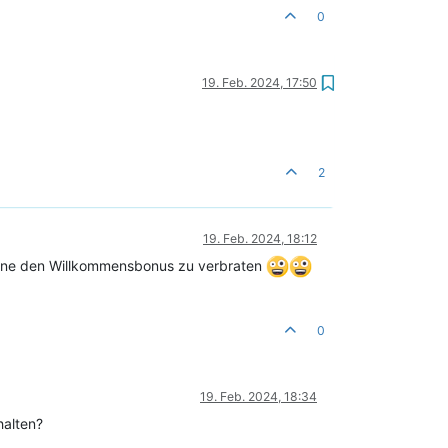
0
19. Feb. 2024, 17:50
2
19. Feb. 2024, 18:12
ohne den Willkommensbonus zu verbraten
0
19. Feb. 2024, 18:34
halten?