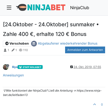
NinjaClub
[24.Oktober - 24.Oktober] sunmaker •
Zahle 400 €, erhalte 120 € Bonus
Abgelaufener wiederkehrender Bonus
Verschoben
Anmelden zum Antworten
1
1
110
Iliya
24. Okt. 2019, 07:55
STAFF NINJABET
Anweisungen
💡Wie funktioniert der NinjaClub? Ließ die Anleitung -> https://www.ninja-
bet.de/leitfaden13
0