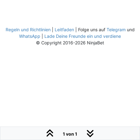
Regeln und Richtlinien
|
Leitfaden
| Folge uns auf
Telegram
und
WhatsApp
|
Lade Deine Freunde ein und verdiene
© Copyright 2016-2026 NinjaBet
1 von 1