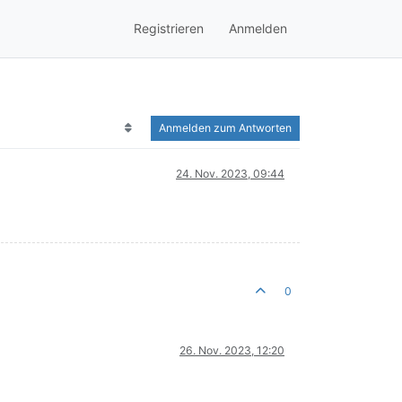
Registrieren
Anmelden
Anmelden zum Antworten
24. Nov. 2023, 09:44
0
26. Nov. 2023, 12:20