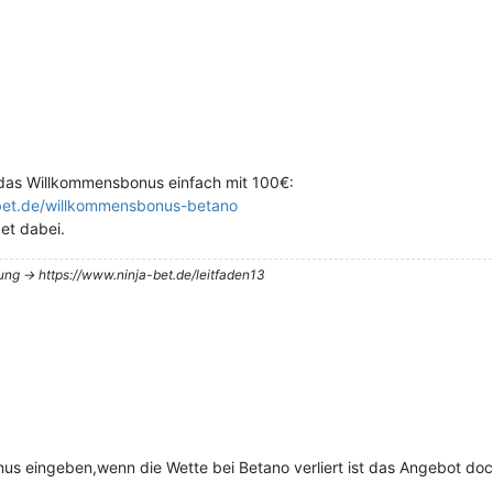
h das Willkommensbonus einfach mit 100€:
-bet.de/willkommensbonus-betano
bet dabei.
tung -> https://www.ninja-bet.de/leitfaden13
nus eingeben,wenn die Wette bei Betano verliert ist das Angebot do