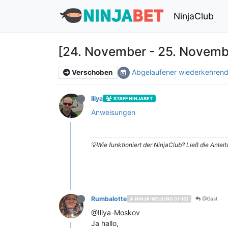
NinjaClub
[24. November - 25. Novembe
Abgelaufener wiederkehrend
Verschoben
Iliya
STAFF NINJABET
Anweisungen
💡Wie funktioniert der NinjaClub? Ließ die Anlei
Rumbalotte
@Gast
NINJA-NEULING [0-15]
@Iliya-Moskov
Ja hallo,