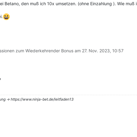
i Betano, den muß ich 10x umsetzen. (ohne Einzahlung ). Wie muß i
i.
ussionen zum Wiederkehrender Bonus am
27. Nov. 2023, 10:57
?
tung -> https://www.ninja-bet.de/leitfaden13