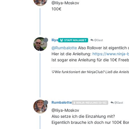
@Iliya-Moskov
100€
Iliya
@Gast
STAFF NINJABET
@
Rumbalotte
Also Rollover ist eigentlic
Hier ist die Anleitung:
https://www.ninja
Ist sogar eine Anleitung für die 10€ Free
💡Wie funktioniert der NinjaClub? Ließ die Anlei
Rumbalotte
@Gast
NINJA-NEULING [0-15]
@Iliya-Moskov
Also setze ich die Einzahlung mit?
Eigentlich brauche ich doch nur 100€ Bo