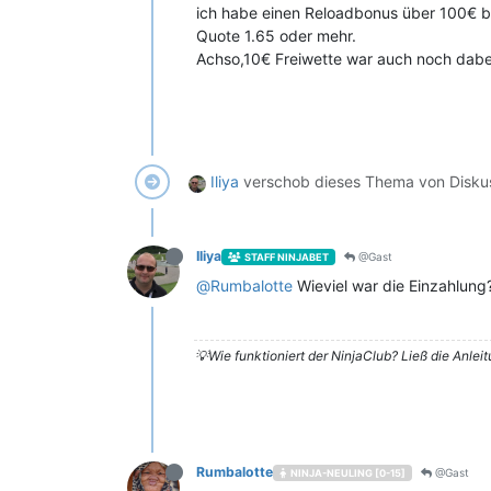
ich habe einen Reloadbonus über 100€ be
Quote 1.65 oder mehr.
Achso,10€ Freiwette war auch noch dabe
Iliya
verschob dieses Thema von Disk
Iliya
@Gast
STAFF NINJABET
@
Rumbalotte
Wieviel war die Einzahlung
💡Wie funktioniert der NinjaClub? Ließ die Anlei
Rumbalotte
@Gast
NINJA-NEULING [0-15]