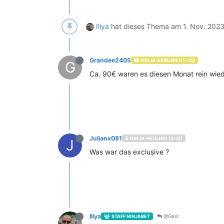
Iliya
hat dieses Thema am
1. Nov. 2023
Grandee2405
NINJA-ERFAHREN [+15]
G
Ca. 90€ waren es diesen Monat rein wie
Julianx081
NINJA-NEULING [0-15]
J
Was war das exclusive ?
Iliya
@Gast
STAFF NINJABET