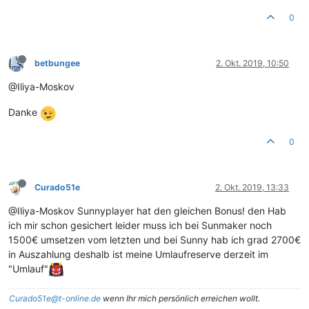
0
betbungee
2. Okt. 2019, 10:50
@Iliya-Moskov
Danke
0
Curado51e
2. Okt. 2019, 13:33
@Iliya-Moskov Sunnyplayer hat den gleichen Bonus! den Hab
ich mir schon gesichert leider muss ich bei Sunmaker noch
1500€ umsetzen vom letzten und bei Sunny hab ich grad 2700€
in Auszahlung deshalb ist meine Umlaufreserve derzeit im
"Umlauf"
Curado51e@t-online.de
wenn Ihr mich persönlich erreichen wollt.