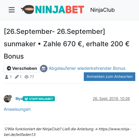
NinjaClub
[26.September- 26.September]
sunmaker • Zahle 670 €, erhalte 200 €
Bonus
Abgelaufener wiederkehrender Bonus
Verschoben
Anmelden zum Antworten
1
1
77
Iliya
26. Sept. 2019, 10:26
STAFF NINJABET
Anweisungen
💡Wie funktioniert der NinjaClub? Ließ die Anleitung -> https://www.ninja-
bet.de/leitfaden13