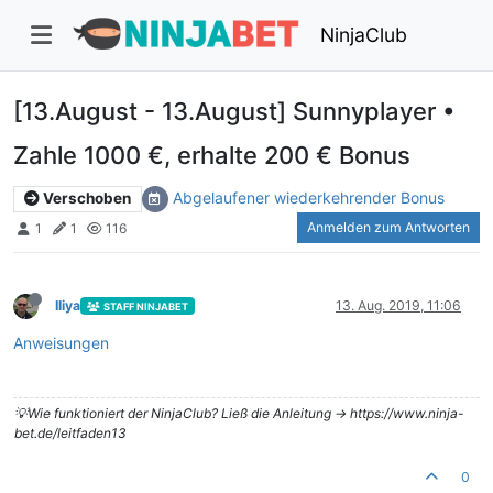
NinjaClub
[13.August - 13.August] Sunnyplayer •
Zahle 1000 €, erhalte 200 € Bonus
Abgelaufener wiederkehrender Bonus
Verschoben
Anmelden zum Antworten
1
1
116
Iliya
13. Aug. 2019, 11:06
STAFF NINJABET
Anweisungen
💡Wie funktioniert der NinjaClub? Ließ die Anleitung -> https://www.ninja-
bet.de/leitfaden13
0