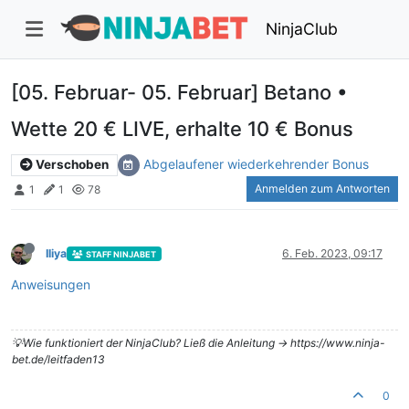
NinjaClub
[05. Februar- 05. Februar] Betano •
Wette 20 € LIVE, erhalte 10 € Bonus
Abgelaufener wiederkehrender Bonus
Verschoben
Anmelden zum Antworten
1
1
78
Iliya
6. Feb. 2023, 09:17
STAFF NINJABET
Anweisungen
💡Wie funktioniert der NinjaClub? Ließ die Anleitung -> https://www.ninja-
bet.de/leitfaden13
0