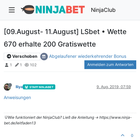
NinjaClub
[09.August- 11.August] LSbet • Wette
670 erhalte 200 Gratiswette
Abgelaufener wiederkehrender Bonus
Verschoben
Anmelden zum Antworten
1
1
102
Iliya
9. Aug. 2019, 07:59
STAFF NINJABET
Anweisungen
💡Wie funktioniert der NinjaClub? Ließ die Anleitung -> https://www.ninja-
bet.de/leitfaden13
0