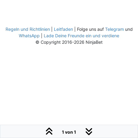
Regeln und Richtlinien
|
Leitfaden
| Folge uns auf
Telegram
und
WhatsApp
|
Lade Deine Freunde ein und verdiene
© Copyright 2016-2026 NinjaBet
1 von 1