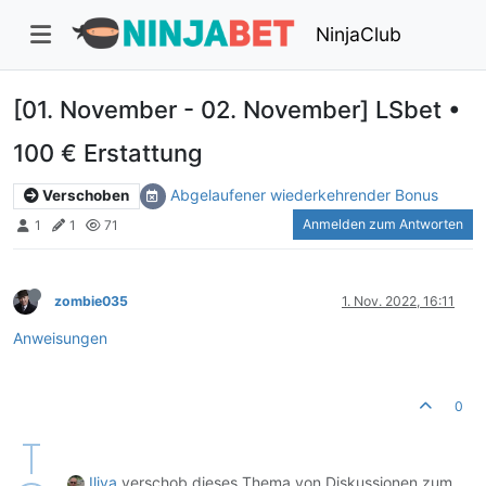
NinjaClub
[01. November - 02. November] LSbet •
100 € Erstattung
Abgelaufener wiederkehrender Bonus
Verschoben
Anmelden zum Antworten
1
1
71
zombie035
1. Nov. 2022, 16:11
Anweisungen
0
Iliya
verschob dieses Thema von Diskussionen zum