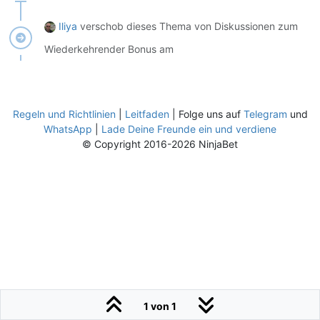
Iliya
verschob dieses Thema von Diskussionen zum
Wiederkehrender Bonus am
Regeln und Richtlinien
|
Leitfaden
| Folge uns auf
Telegram
und
WhatsApp
|
Lade Deine Freunde ein und verdiene
© Copyright 2016-2026 NinjaBet
1 von 1