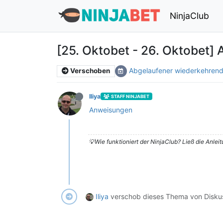
NinjaClub
[25. Oktobet - 26. Oktobet]
Abgelaufener wiederkehrend
Verschoben
Iliya
STAFF NINJABET
Anweisungen
💡Wie funktioniert der NinjaClub? Ließ die Anlei
Iliya
verschob dieses Thema von Disk