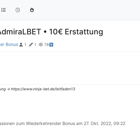
 AdmiraLBET • 10€ Erstattung
er Bonus
1
1
78
tung -> https://www.ninja-bet.de/leitfaden13
ussionen zum Wiederkehrender Bonus am
27. Okt. 2022, 09:22