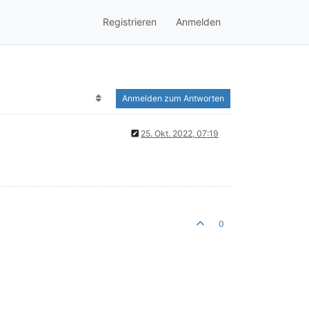
Registrieren
Anmelden
Anmelden zum Antworten
25. Okt. 2022, 07:19
0