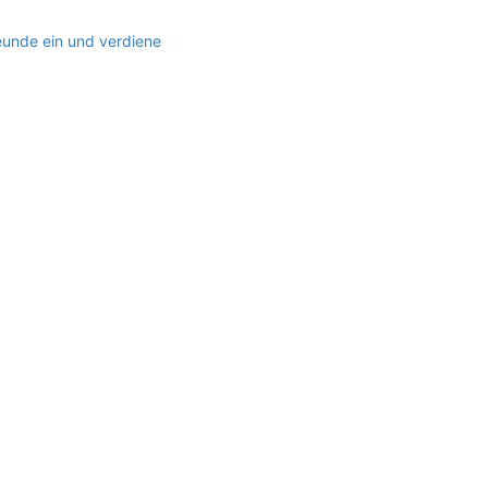
eunde ein und verdiene