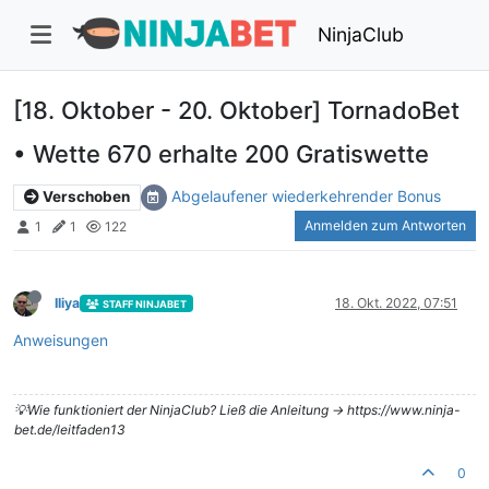
NinjaClub
[18. Oktober - 20. Oktober] TornadoBet
• Wette 670 erhalte 200 Gratiswette
Abgelaufener wiederkehrender Bonus
Verschoben
Anmelden zum Antworten
1
1
122
Iliya
18. Okt. 2022, 07:51
STAFF NINJABET
Anweisungen
💡Wie funktioniert der NinjaClub? Ließ die Anleitung -> https://www.ninja-
bet.de/leitfaden13
0