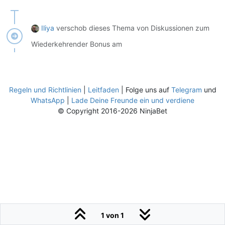
Iliya
verschob dieses Thema von Diskussionen zum
Wiederkehrender Bonus am
Regeln und Richtlinien
|
Leitfaden
| Folge uns auf
Telegram
und
WhatsApp
|
Lade Deine Freunde ein und verdiene
© Copyright 2016-2026 NinjaBet
1 von 1