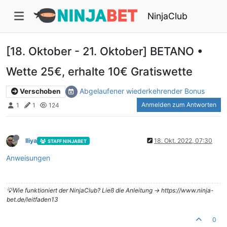
NinjaClub
[18. Oktober - 21. Oktober] BETANO •
Wette 25€, erhalte 10€ Gratiswette
Abgelaufener wiederkehrender Bonus
Verschoben
Anmelden zum Antworten
1
1
124
Iliya
18. Okt. 2022, 07:30
STAFF NINJABET
Anweisungen
💡Wie funktioniert der NinjaClub? Ließ die Anleitung -> https://www.ninja-
bet.de/leitfaden13
0