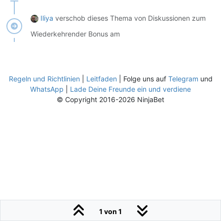
Iliya
verschob dieses Thema von Diskussionen zum
Wiederkehrender Bonus am
Regeln und Richtlinien
|
Leitfaden
| Folge uns auf
Telegram
und
WhatsApp
|
Lade Deine Freunde ein und verdiene
© Copyright 2016-2026 NinjaBet
1 von 1