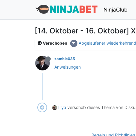
NinjaClub
[14. Oktober - 16. Oktober] 
Abgelaufener wiederkehrend
Verschoben
zombie035
Anweisungen
Iliya
verschob dieses Thema von Disk
Regeln und Richtlinien