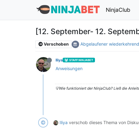
NinjaClub
[12. September- 12. Septemb
Abgelaufener wiederkehrend
Verschoben
Iliya
STAFF NINJABET
Anweisungen
💡Wie funktioniert der NinjaClub? Ließ die Anlei
Iliya
verschob dieses Thema von Disk