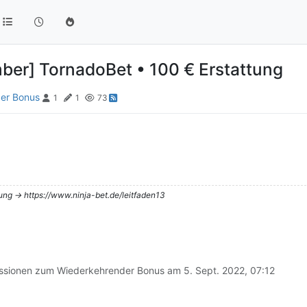
ber] TornadoBet • 100 € Erstattung
er Bonus
1
1
73
tung -> https://www.ninja-bet.de/leitfaden13
ussionen zum Wiederkehrender Bonus am
5. Sept. 2022, 07:12