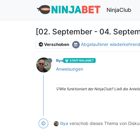
NinjaClub
[02. September - 04. Septem
Abgelaufener wiederkehrend
Verschoben
Iliya
STAFF NINJABET
Anweisungen
💡Wie funktioniert der NinjaClub? Ließ die Anlei
Iliya
verschob dieses Thema von Disk