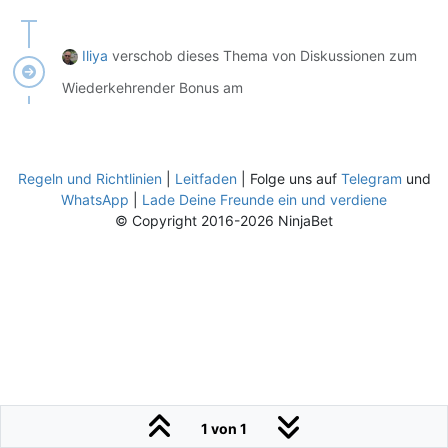
Iliya
verschob dieses Thema von Diskussionen zum
Wiederkehrender Bonus am
Regeln und Richtlinien
|
Leitfaden
| Folge uns auf
Telegram
und
WhatsApp
|
Lade Deine Freunde ein und verdiene
© Copyright 2016-2026 NinjaBet
1 von 1