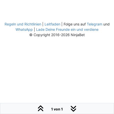
Regeln und Richtlinien
|
Leitfaden
| Folge uns auf
Telegram
und
WhatsApp
|
Lade Deine Freunde ein und verdiene
© Copyright 2016-2026 NinjaBet
1 von 1