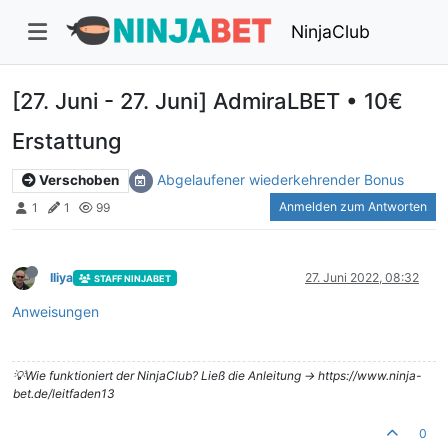
NinjaClub
[27. Juni - 27. Juni] AdmiraLBET • 10€
Erstattung
Abgelaufener wiederkehrender Bonus
Verschoben
Anmelden zum Antworten
1
1
99
Iliya
27. Juni 2022, 08:32
STAFF NINJABET
Anweisungen
💡Wie funktioniert der NinjaClub? Ließ die Anleitung -> https://www.ninja-
bet.de/leitfaden13
0