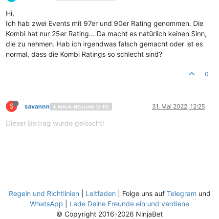
Hi,
Ich hab zwei Events mit 97er und 90er Rating genommen. Die
Kombi hat nur 25er Rating... Da macht es natürlich keinen Sinn,
die zu nehmen. Hab ich irgendwas falsch gemacht oder ist es
normal, dass die Kombi Ratings so schlecht sind?
0
S
savannn
31. Mai 2022, 12:25
NINJA-NEULING [0-15]
Dieser Beitrag wurde gelöscht!
Regeln und Richtlinien
|
Leitfaden
| Folge uns auf
Telegram
und
WhatsApp
|
Lade Deine Freunde ein und verdiene
© Copyright 2016-2026 NinjaBet