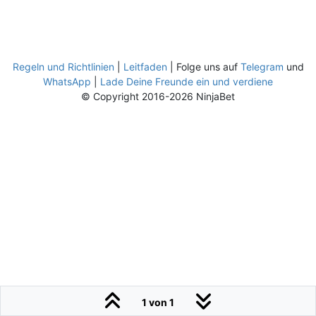
Regeln und Richtlinien
|
Leitfaden
| Folge uns auf
Telegram
und
WhatsApp
|
Lade Deine Freunde ein und verdiene
© Copyright 2016-2026 NinjaBet
1 von 1