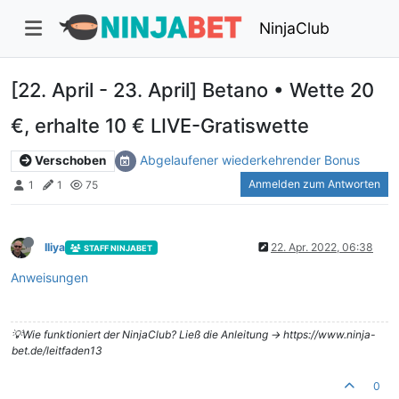
NinjaClub
[22. April - 23. April] Betano • Wette 20
€, erhalte 10 € LIVE-Gratiswette
Abgelaufener wiederkehrender Bonus
Verschoben
Anmelden zum Antworten
1
1
75
Iliya
22. Apr. 2022, 06:38
STAFF NINJABET
Anweisungen
💡Wie funktioniert der NinjaClub? Ließ die Anleitung -> https://www.ninja-
bet.de/leitfaden13
0