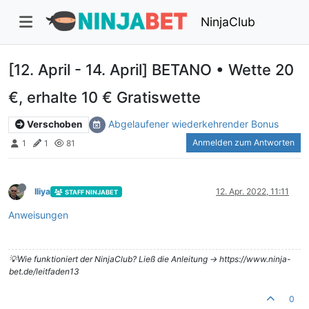
NinjaClub
[12. April - 14. April] BETANO • Wette 20
€, erhalte 10 € Gratiswette
Abgelaufener wiederkehrender Bonus
Verschoben
Anmelden zum Antworten
1
1
81
Iliya
12. Apr. 2022, 11:11
STAFF NINJABET
Anweisungen
💡Wie funktioniert der NinjaClub? Ließ die Anleitung -> https://www.ninja-
bet.de/leitfaden13
0