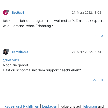
B
BetHab1
24. März 2022, 18:02
Ich kann mich nicht registrieren, weil meine PLZ nicht akzeptiert
wird. Jemand schon Erfahrung?
0
zombie035
24. März 2022, 18:54
@
bethab1
Noch nie gehört.
Hast du schonmal mit dem Support geschrieben?
0
Regeln und Richtlinien
|
Leitfaden
| Folge uns auf
Telegram
und