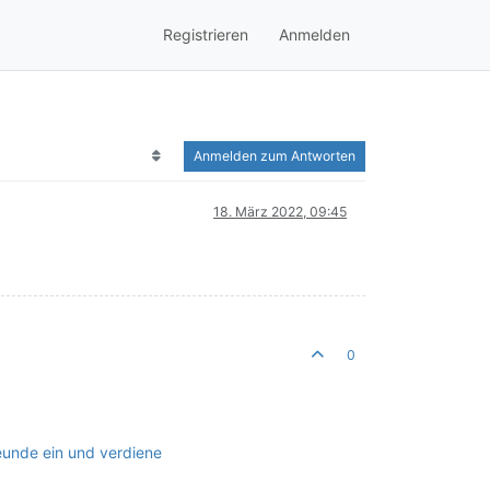
Registrieren
Anmelden
Anmelden zum Antworten
18. März 2022, 09:45
0
eunde ein und verdiene