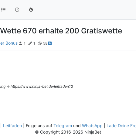
 Wette 670 erhalte 200 Gratiswette
er Bonus
1
1
58
tung -> https://www.ninja-bet.de/leitfaden13
|
Leitfaden
| Folge uns auf
Telegram
und
WhatsApp
|
Lade Deine Fr
© Copyright 2016-2026 NinjaBet