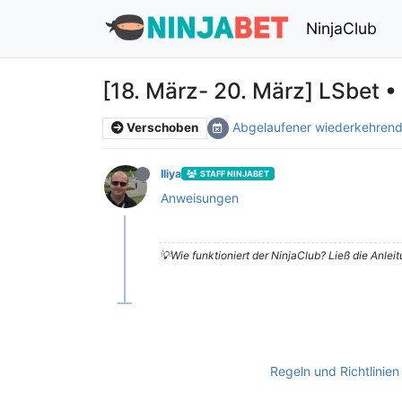
NinjaClub
[18. März- 20. März] LSbet •
Abgelaufener wiederkehrend
Verschoben
Iliya
STAFF NINJABET
Anweisungen
💡Wie funktioniert der NinjaClub? Ließ die Anlei
Regeln und Richtlinien