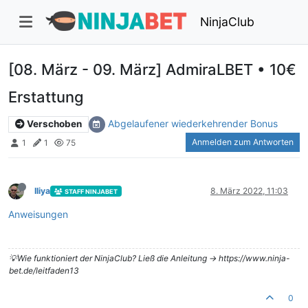
NinjaClub
[08. März - 09. März] AdmiraLBET • 10€
Erstattung
Abgelaufener wiederkehrender Bonus
Verschoben
Anmelden zum Antworten
1
1
75
Iliya
8. März 2022, 11:03
STAFF NINJABET
Anweisungen
💡Wie funktioniert der NinjaClub? Ließ die Anleitung -> https://www.ninja-
bet.de/leitfaden13
0