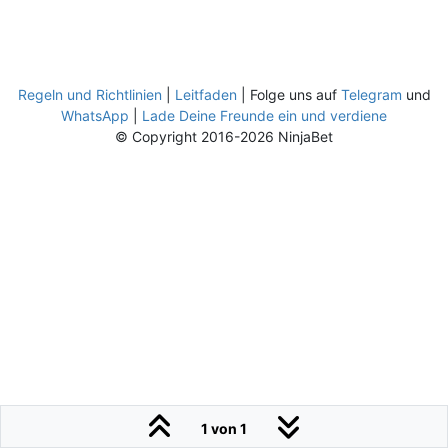
Regeln und Richtlinien
|
Leitfaden
| Folge uns auf
Telegram
und
WhatsApp
|
Lade Deine Freunde ein und verdiene
© Copyright 2016-2026 NinjaBet
1 von 1