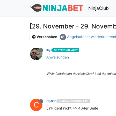
NinjaClub
[29. November - 29. Novemb
Abgelaufener wiederkehrend
Verschoben
Iliya
STAFF NINJABET
Anweisungen
💡Wie funktioniert der NinjaClub? Ließ die Anlei
CptChi
NINJA-NEULING [0-15]
C
Link geht nicht >> 404er Seite