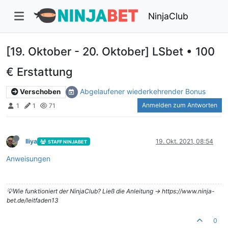
NinjaClub
[19. Oktober - 20. Oktober] LSbet • 100
€ Erstattung
Abgelaufener wiederkehrender Bonus
Verschoben
Anmelden zum Antworten
1
1
71
Iliya
19. Okt. 2021, 08:54
STAFF NINJABET
Anweisungen
💡Wie funktioniert der NinjaClub? Ließ die Anleitung -> https://www.ninja-
bet.de/leitfaden13
0