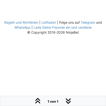
Regeln und Richtlinien
|
Leitfaden
| Folge uns auf
Telegram
und
WhatsApp
|
Lade Deine Freunde ein und verdiene
© Copyright 2016-2026 NinjaBet
1 von 1