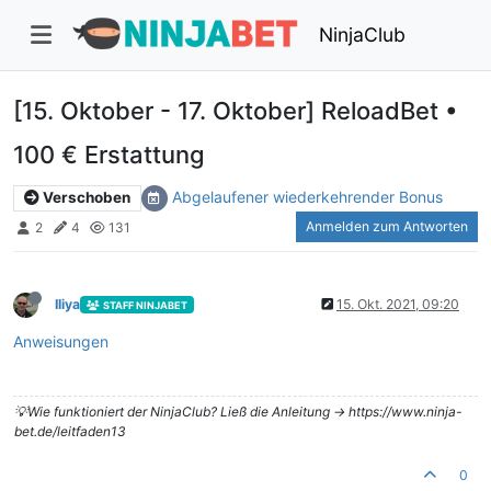
NinjaClub
[15. Oktober - 17. Oktober] ReloadBet •
100 € Erstattung
Abgelaufener wiederkehrender Bonus
Verschoben
Anmelden zum Antworten
2
4
131
Iliya
15. Okt. 2021, 09:20
STAFF NINJABET
Anweisungen
💡Wie funktioniert der NinjaClub? Ließ die Anleitung -> https://www.ninja-
bet.de/leitfaden13
0