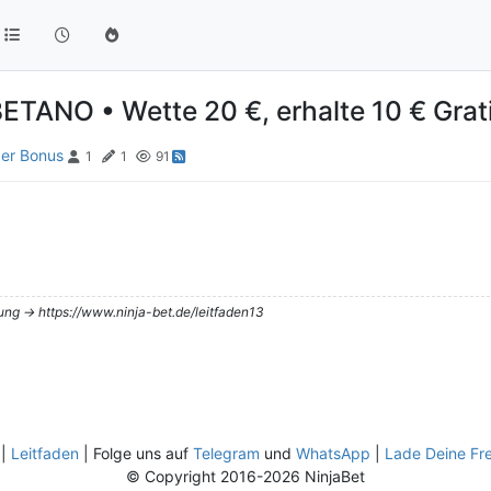
BETANO • Wette 20 €, erhalte 10 € Grat
er Bonus
1
1
91
tung -> https://www.ninja-bet.de/leitfaden13
|
Leitfaden
| Folge uns auf
Telegram
und
WhatsApp
|
Lade Deine Fr
© Copyright 2016-2026 NinjaBet