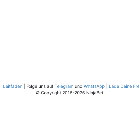
|
Leitfaden
| Folge uns auf
Telegram
und
WhatsApp
|
Lade Deine Fr
© Copyright 2016-2026 NinjaBet