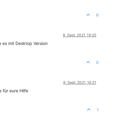
0
8. Sept. 2021, 19:25
 es mit Desktop Version
0
9. Sept. 2021, 16:21
 für eure Hilfe
1