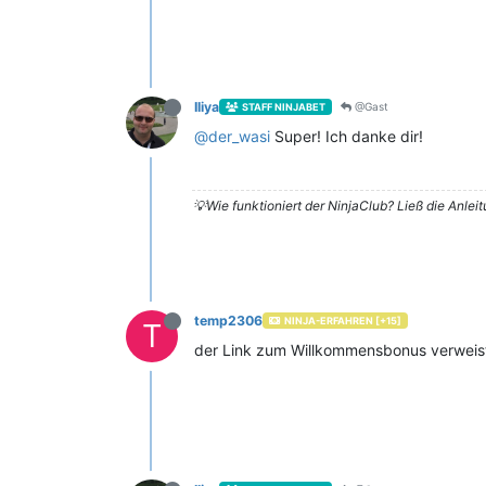
Iliya
@Gast
STAFF NINJABET
@
der_wasi
Super! Ich danke dir!
💡Wie funktioniert der NinjaClub? Ließ die Anlei
temp2306
NINJA-ERFAHREN [+15]
T
der Link zum Willkommensbonus verweis