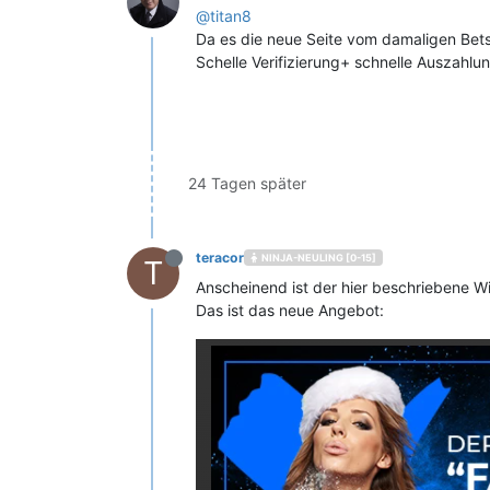
@
titan8
Da es die neue Seite vom damaligen Bets
Schelle Verifizierung+ schnelle Auszahlun
24 Tagen später
teracor
NINJA-NEULING [0-15]
T
Anscheinend ist der hier beschriebene W
Das ist das neue Angebot: