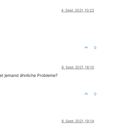
4. Sept. 2021, 10:23
0
8. Sept. 2021, 18:10
 Hat jemand ähnliche Probleme?
0
8. Sept. 2021, 19:14