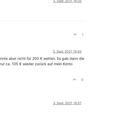
3. Sept. 2021, 16:25
1
3. Sept. 2021, 16:45
nte aber nicht für 200 € wetten. Es gab dann die
nur ca. 105 € wieder zurück auf mein Konto
0
3. Sept. 2021, 18:57