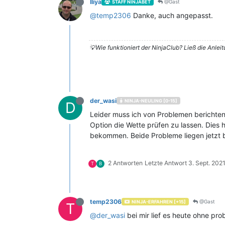
Iliya
@Gast
STAFF NINJABET
@
temp2306
Danke, auch angepasst.
💡Wie funktioniert der NinjaClub? Ließ die Anlei
der_wasi
NINJA-NEULING [0-15]
D
Leider muss ich von Problemen berichten
Option die Wette prüfen zu lassen. Dies
bekommen. Beide Probleme liegen jetzt 
2 Antworten
Letzte Antwort
3. Sept. 2021
T
B
temp2306
@Gast
NINJA-ERFAHREN [+15]
T
@
der_wasi
bei mir lief es heute ohne pro