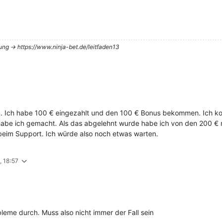
tung -> https://www.ninja-bet.de/leitfaden13
. Ich habe 100 € eingezahlt und den 100 € Bonus bekommen. Ich kon
 habe ich gemacht. Als das abgelehnt wurde habe ich von den 200 € 
beim Support. Ich würde also noch etwas warten.
, 18:57
bleme durch. Muss also nicht immer der Fall sein