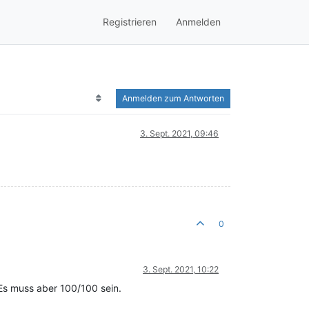
Registrieren
Anmelden
Anmelden zum Antworten
3. Sept. 2021, 09:46
0
3. Sept. 2021, 10:22
. Es muss aber 100/100 sein.