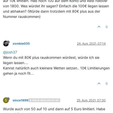
auf 10€ limitiert. Hab noch 100 auf dem Konto und Rest rollover
von 1800. Was würdet ihr sagen? Einfach die 100€ liegen lassen
und abhaken? (Würde dann trotzdem mit 80€ plus aus der
Nummer rauskommen)
0
zombie035
24. Aug. 2021, 07:14
@
josh37
Wenn du mit 80€ plus rauskommen würdest, würde ich sie
liegen lassen....
Kannst natürlich auch kleinere Wetten setzen.. 10€ Limitierungen
gehen ja noch fit...
0
S
since1899
25. Aug. 2021, 07:30
NINJA-NEULING [0-15]
Wurde auch von 50 auf 10 und dann auf 5 Euro limitiert. Habe