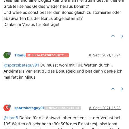
Weiß jemand eine Möglichkeit wie man hier zumindest mit einem
Großteil seines Geldes wieder heraus kommt?
Und wäre es sonst besser den Bonus gleich zu stornieren oder
abzuwarten bis der Bonus abgelaufen ist?
Danke im Voraus für Beiträge!
0
T
Titan8
8. Sept. 2021, 15:24
NINJA-FORTGESCHRITTEN [+50]
@
sportsbetsguy91
Du musst wohl mit 10€ Wetten durch…
Andernfalls verlierst du das Bonusgeld und bist dann denke ich
mal fett im Minus
0
S
sportsbetsguy91
8. Sept. 2021, 15:28
NINJA-NEULING [0-15]
@
titan8
Danke für die Antwort, aber erstens ist der Verlust bei
10€ Wetten oft sehr hoch (30-50% des Einsatzes), also lohnt