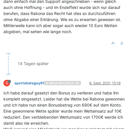
dann einfach mal den Support angeschrieben - wenn gleich
auch ohne Hoffnung - und im Endeffekt wurde sich nur darauf
berufen, dass Rabona das Recht hat dies so durchzuführen
ohne Abgabe einer Erklärung. Wie es zu erwarten gewesen ist.
Mittlerweile kann ich aber sogar auch wieder 10 Euro Wetten
abgeben, mal sehen wie lange noch.
0
14 Tagen später
S
sportsbetsguy91
8. Sept. 2021, 15:19
NINJA-NEULING [0-15]
Ich habe darauf gesetzt den Bonus zu verlieren und habe ihn
komplett eingesetzt. Leider hat die Wette bei Rabona gewonnen
und ich habe nun einen Bonusbetrag von 690€ auf dem Konto.
Eine gewonnene Wette später wurde mein Wetteinsatz auf 10€
reduziert. Den verbleibenden Wettumsatz von 1700€ werde ich
damit also nie erreichen.