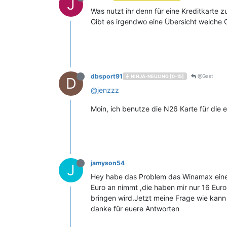
J
Was nutzt ihr denn für eine Kreditkarte z
Gibt es irgendwo eine Übersicht welche
dbsport91
@Gast
NINJA-NEULING [0-15]
D
@
jenzzz
Moin, ich benutze die N26 Karte für die 
jamyson54
J
Hey habe das Problem das Winamax einen
Euro an nimmt ,die haben mir nur 16 Euro
bringen wird.Jetzt meine Frage wie kann
danke für euere Antworten