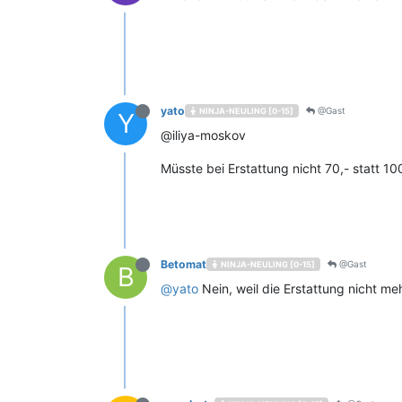
yato
@Gast
NINJA-NEULING [0-15]
Y
@iliya-moskov
Müsste bei Erstattung nicht 70,- statt 10
Betomat
@Gast
NINJA-NEULING [0-15]
B
@
yato
Nein, weil die Erstattung nicht m