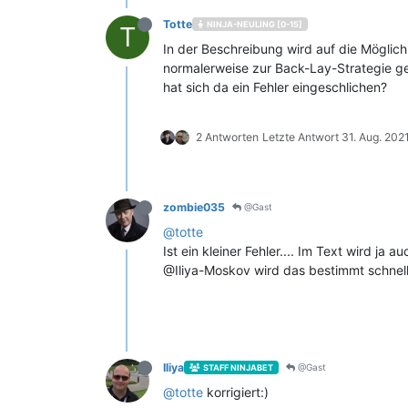
Totte
NINJA-NEULING [0-15]
T
In der Beschreibung wird auf die Möglic
normalerweise zur Back-Lay-Strategie ge
hat sich da ein Fehler eingeschlichen?
2 Antworten
Letzte Antwort
31. Aug. 202
zombie035
@Gast
@
totte
Ist ein kleiner Fehler.... Im Text wird j
@Iliya-Moskov wird das bestimmt schnel
Iliya
@Gast
STAFF NINJABET
@
totte
korrigiert:)