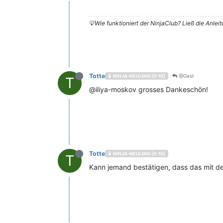
💡Wie funktioniert der NinjaClub? Ließ die Anlei
Totte
@Gast
NINJA-NEULING [0-15]
T
@iliya-moskov grosses Dankeschön!
Totte
NINJA-NEULING [0-15]
T
Kann jemand bestätigen, dass das mit de