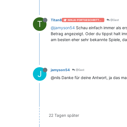
Titan8
@Gast
NINJA-FORTGESCHRITTEN [+50]
T
@
jamyson54
Schau einfach immer als ers
Betrag angezeigt. Oder du tippst halt 
am besten eher sehr bekannte Spiele, da
jamyson54
@Gast
J
@nils Danke für deine Antwort, ja das m
22 Tagen später