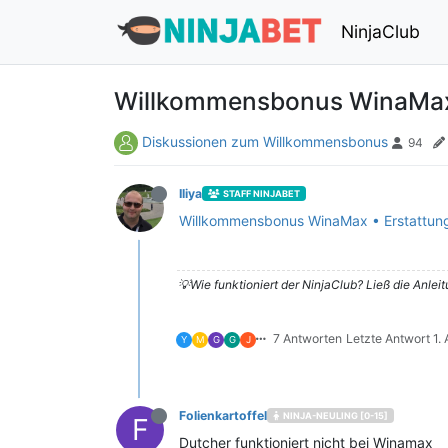
NinjaClub
Willkommensbonus WinaMax 
Diskussionen zum Willkommensbonus
94
Iliya
STAFF NINJABET
Willkommensbonus WinaMax • Erstattun
💡Wie funktioniert der NinjaClub? Ließ die Anlei
7 Antworten
Letzte Antwort
1.
Y
M
G
G
J
Folienkartoffel
NINJA-NEULING [0-15]
F
Dutcher funktioniert nicht bei Winamax