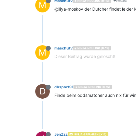
maschutv
@Gast
NINJA-NEULING [0-15]
M
@iliya-moskov der Dutcher findet leider
maschutv
NINJA-NEULING [0-15]
M
Dieser Beitrag wurde gelöscht!
dbsport91
NINJA-NEULING [0-15]
D
Finde beim oddsmatcher auch nix für w
JenZzz
NINJA-ERFAHREN [+15]