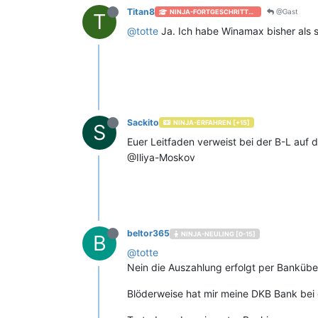
Titan8
@Gast
NINJA-FORTGESCHRITTEN [+50]
T
@
totte
Ja. Ich habe Winamax bisher als se
Sackito
NINJA-ERFAHREN [+15]
S
Euer Leitfaden verweist bei der B-L auf 
@Iliya-Moskov
beltor365
NINJA-NEULING [0-15]
B
@
totte
Nein die Auszahlung erfolgt per Bankübe
Blöderweise hat mir meine DKB Bank bei d