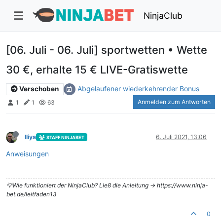
NinjaClub
[06. Juli - 06. Juli] sportwetten • Wette
30 €, erhalte 15 € LIVE-Gratiswette
Abgelaufener wiederkehrender Bonus
Verschoben
Anmelden zum Antworten
1
1
63
Iliya
6. Juli 2021, 13:06
STAFF NINJABET
Anweisungen
💡Wie funktioniert der NinjaClub? Ließ die Anleitung -> https://www.ninja-
bet.de/leitfaden13
0