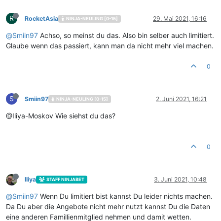
R
RocketAsia
29. Mai 2021, 16:16
NINJA-NEULING [0-15]
@
Smiin97
Achso, so meinst du das. Also bin selber auch limitiert.
Glaube wenn das passiert, kann man da nicht mehr viel machen.
0
S
Smiin97
2. Juni 2021, 16:21
NINJA-NEULING [0-15]
@Iliya-Moskov Wie siehst du das?
0
Iliya
3. Juni 2021, 10:48
STAFF NINJABET
@
Smiin97
Wenn Du limitiert bist kannst Du leider nichts machen.
Da Du aber die Angebote nicht mehr nutzt kannst Du die Daten
eine anderen Famillienmitglied nehmen und damit wetten.