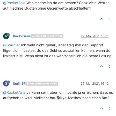
@
RocketAsia
Was mache ich da am besten? Ganz viele Wetten
auf niedrige Quoten ohne Gegenwette abschließen?
0
R
RocketAsia
29. Mai 2021, 16:11
NINJA-NEULING [0-15]
@
Smiin97
Ich weiß nicht genau, aber frag mal den Support.
Eigentlich müsstest du das Geld so auszahlen können, wenn du
limitiert bist. Wenn nicht ist das wahrscheinlich die beste Lösung
0
S
Smiin97
29. Mai 2021, 16:12
NINJA-NEULING [0-15]
@
RocketAsia
Ja kann sein, aber ich möchte ja erreichen, dass es
aufgehoben wird. Vielleicht hat @Iliya-Moskov noch einen Rat?
0