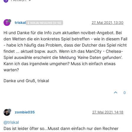
J
T
triskal
27. Mai 2021, 13:30
NINJA-NEULING [0-15]
Hi und Danke für die Info zum aktuellen novibet-Angebot. Bei
den Wetten die ein konkretes Spiel betreffen - wie in diesem Fall
- habe ich häufig das Problem, dass der Dutcher das Spiel nicht
findet ... aktuell bspw. auch. Wenn ich das ManCity - Chelsea-
Spiel auswähle erscheint die Meldung 'Keine Daten gefunden'.
Kann ich das irgendwie umgehen? Muss ich einfach etwas
warten?
Danke und Gruß, triskal
0
zombie035
27. Mai 2021, 14:18
@
triskal
Das ist leider öfter so...Musst dann einfach nur den Rechner