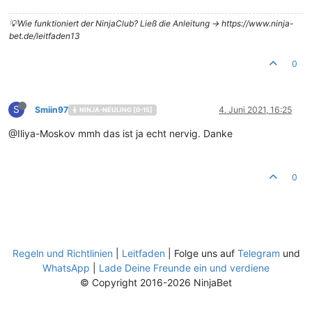
💡Wie funktioniert der NinjaClub? Ließ die Anleitung -> https://www.ninja-
bet.de/leitfaden13
0
S
Smiin97
4. Juni 2021, 16:25
NINJA-NEULING [0-15]
@Iliya-Moskov mmh das ist ja echt nervig. Danke
0
Regeln und Richtlinien
|
Leitfaden
| Folge uns auf
Telegram
und
WhatsApp
|
Lade Deine Freunde ein und verdiene
© Copyright 2016-2026 NinjaBet