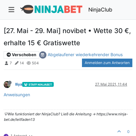
NinjaClub
[27. Mai - 29. Mai] novibet • Wette 30 €,
erhalte 15 € Gratiswette
Abgelaufener wiederkehrender Bonus
Verschoben
Anmelden zum Antworten
7
14
504
Iliya
27. Mai 2021, 11:44
STAFF NINJABET
Anweisungen
💡Wie funktioniert der NinjaClub? Ließ die Anleitung -> https://www.ninja-
bet.de/leitfaden13
0
1 Antwort