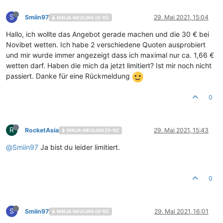
S
Smiin97
29. Mai 2021, 15:04
NINJA-NEULING [0-15]
Hallo, ich wollte das Angebot gerade machen und die 30 € bei
Novibet wetten. Ich habe 2 verschiedene Quoten ausprobiert
und mir wurde immer angezeigt dass ich maximal nur ca. 1,66 €
wetten darf. Haben die mich da jetzt limitiert? Ist mir noch nicht
passiert. Danke für eine Rückmeldung
0
R
RocketAsia
29. Mai 2021, 15:43
NINJA-NEULING [0-15]
@
Smiin97
Ja bist du leider limitiert.
0
S
Smiin97
29. Mai 2021, 16:01
NINJA-NEULING [0-15]