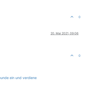
0
20. Mai 2021, 09:06
0
eunde ein und verdiene