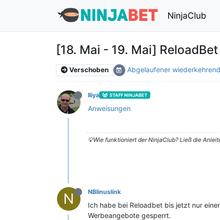
NinjaClub
[18. Mai - 19. Mai] ReloadBe
Abgelaufener wiederkehrend
Verschoben
Iliya
STAFF NINJABET
Anweisungen
💡Wie funktioniert der NinjaClub? Ließ die Anlei
NBlinuslink
N
Ich habe bei Reloadbet bis jetzt nur eine
Werbeangebote gesperrt.