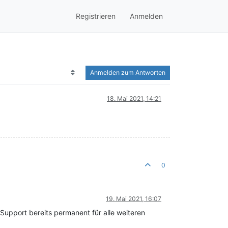
Registrieren
Anmelden
Anmelden zum Antworten
18. Mai 2021, 14:21
0
19. Mai 2021, 16:07
 Support bereits permanent für alle weiteren