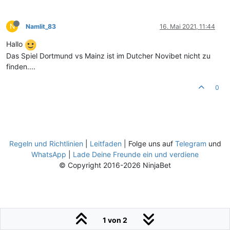
N
Namlit_83
16. Mai 2021, 11:44
Hallo
Das Spiel Dortmund vs Mainz ist im Dutcher Novibet nicht zu
finden....
0
Regeln und Richtlinien
|
Leitfaden
| Folge uns auf
Telegram
und
WhatsApp
|
Lade Deine Freunde ein und verdiene
© Copyright 2016-2026 NinjaBet
1 von 2