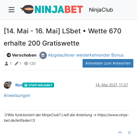
NinjaClub
[14. Mai - 16. Mai] LSbet • Wette 670
erhalte 200 Gratiswette
Abgelaufener wiederkehrender Bonus
Verschoben
Anmelden zum Antworten
1
1
120
Iliya
14. Mai 2021, 11:37
STAFF NINJABET
Anweisungen
💡Wie funktioniert der NinjaClub? Ließ die Anleitung -> https://www.ninja-
bet.de/leitfaden13
0