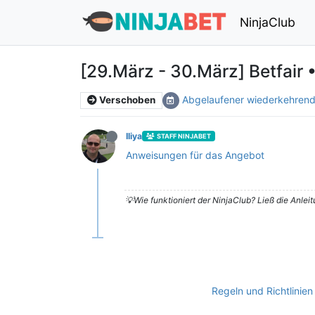
NinjaClub
[29.März - 30.März] Betfair 
Abgelaufener wiederkehrend
Verschoben
Iliya
STAFF NINJABET
Anweisungen für das Angebot
💡Wie funktioniert der NinjaClub? Ließ die Anlei
Regeln und Richtlinien