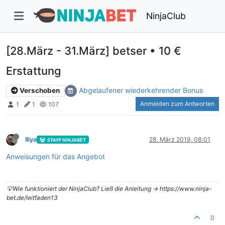
NinjaClub
[28.März - 31.März] betser • 10 €
Erstattung
Abgelaufener wiederkehrender Bonus
Verschoben
Anmelden zum Antworten
1
1
107
Iliya
28. März 2019, 08:01
STAFF NINJABET
Anweisungen für das Angebot
💡Wie funktioniert der NinjaClub? Ließ die Anleitung -> https://www.ninja-
bet.de/leitfaden13
0