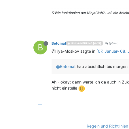
💡Wie funktioniert der NinjaClub? Ließ die Anlei
Betomat
@Gast
NINJA-NEULING [0-15]
B
@Iliya-Moskov sagte in
[07. Januar- 08. 
@
Betomat
hab absichtlich bis morgen
Ah - okay; dann warte ich da auch in Zuk
nicht einstelle
Regeln und Richtlinien