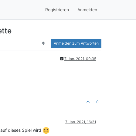
Registrieren
Anmelden
ette
Anmelden zum Antworten
7. Jan. 2021, 09:35
0
7. Jan. 2021, 16:31
auf dieses Spiel wird