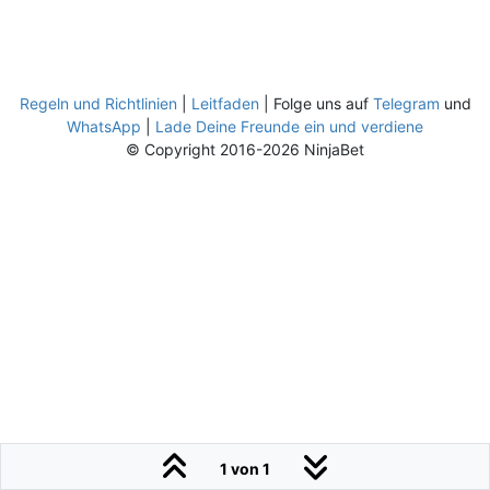
Regeln und Richtlinien
|
Leitfaden
| Folge uns auf
Telegram
und
WhatsApp
|
Lade Deine Freunde ein und verdiene
© Copyright 2016-2026 NinjaBet
1 von 1