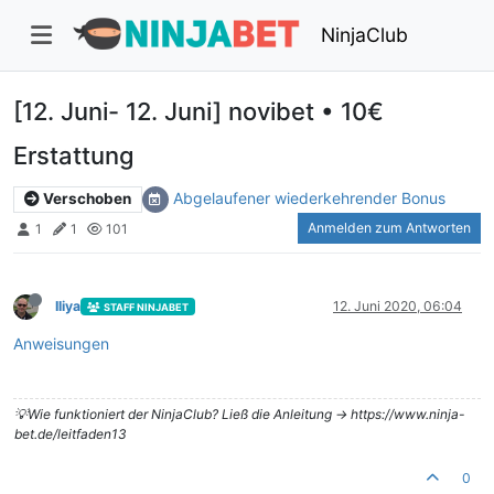
NinjaClub
[12. Juni- 12. Juni] novibet • 10€
Erstattung
Abgelaufener wiederkehrender Bonus
Verschoben
Anmelden zum Antworten
1
1
101
Iliya
12. Juni 2020, 06:04
STAFF NINJABET
Anweisungen
💡Wie funktioniert der NinjaClub? Ließ die Anleitung -> https://www.ninja-
bet.de/leitfaden13
0